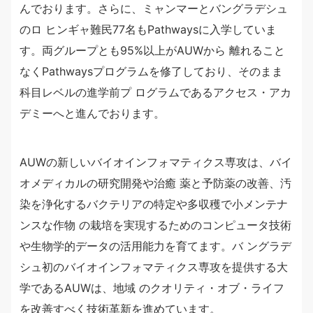
んでおります。さらに、ミャンマーとバングラデシュ
のロ ヒンギャ難民77名もPathwaysに入学していま
す。両グループとも95%以上がAUWから 離れること
なくPathwaysプログラムを修了しており、そのまま
科目レベルの進学前プ ログラムであるアクセス・アカ
デミーへと進んでおります。
AUWの新しいバイオインフォマティクス専攻は、バイ
オメディカルの研究開発や治癒 薬と予防薬の改善、汚
染を浄化するバクテリアの特定や多収穫で小メンテナ
ンスな作物 の栽培を実現するためのコンピュータ技術
や生物学的データの活用能力を育てます。バ ングラデ
シュ初のバイオインフォマティクス専攻を提供する大
学であるAUWは、地域 のクオリティ・オブ・ライフ
を改善すべく技術革新を進めています。