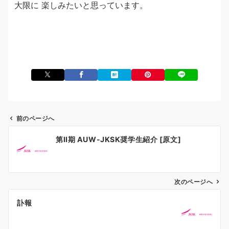
大限に 楽しみたいと思っています。
前のページへ
投
第II期 AUW-JKSK奨学生紹介 [原文]
稿
ナ
ビ
ゲ
次のページへ
ー
訃報
シ
ョ