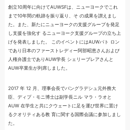
創立10周年に向けてAUWSFは、ニューヨークでこれ
まで10年間の軌跡を振り返り、そ の成果を讃えまし
た。また、新たにニューヨークの支援グループを発足
し支援を強化す るニューヨーク支援グループの立ち上
げを発表しました。 このイベントにはAUWパト ロン
であり日本のファーストレディー阿部昭恵さんおよび
人権弁護士でありAUW学長 シェリーブレアさんと
AUW卒業生が列席しました。
2017 年 12 月、理事会長でバングラデシュ元外務大
臣、ディプ・モニ博士は副学長ニル マラ・ラオと
AUW 在学生と共にクウェートに足を運び世界に置け
るクオリティある教 育に関する国際会議に参加しまし
た。