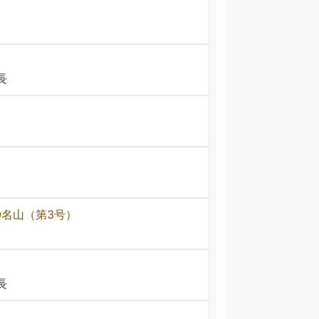
長
0名山（第3号）
長