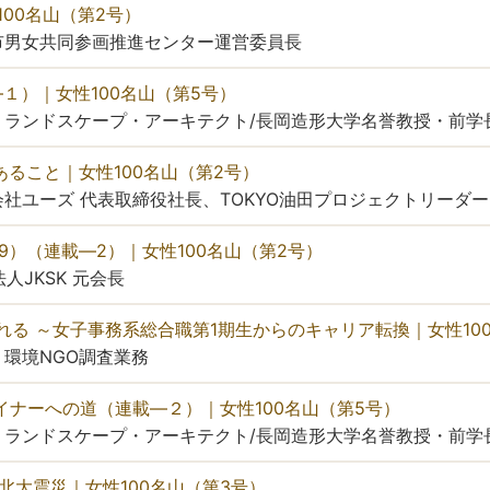
100名山（第2号）
市男女共同参画推進センター運営委員長
連載―１）｜女性100名山（第5号）
 ランドスケープ・アーキテクト/長岡造形大学名誉教授・前学
あること｜女性100名山（第2号）
社ユーズ 代表取締役社長、TOKYO油田プロジェクトリーダー
989）（連載―2）｜女性100名山（第2号）
人JKSK 元会長
作れる ～女子事務系総合職第1期生からのキャリア転換｜女性10
環境NGO調査業務
!：デザイナーへの道（連載―２）｜女性100名山（第5号）
 ランドスケープ・アーキテクト/長岡造形大学名誉教授・前学
東北大震災｜女性100名山（第3号）