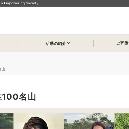
powering Society
ご寄附
活動の紹介
名山
100名山