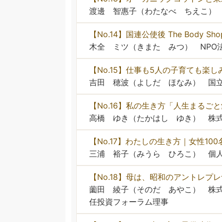
渡邊 智惠子（わたなべ ちえこ） 
【No.14】国連公使後 The Body
木全 ミツ（きまた みつ） NPO法
【No.15】仕事も5人の子育ても楽
吉田 穂波（よしだ ほなみ） 国立
【No.16】私の生き方「人生まるご
高橋 ゆき（たかはし ゆき） 株式
【No.17】わたしの生き方｜女性10
三浦 裕子（みうら ひろこ） 個
【No.18】母は、昭和のアントレプ
薗田 綾子（そのだ あやこ） 株式
任投資フォーラム理事