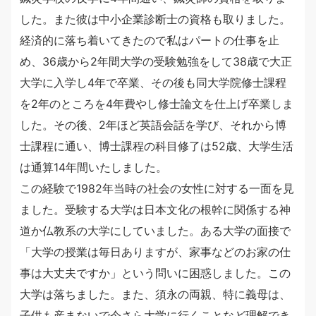
した。また彼は中小企業診断士の資格も取りました。
経済的に落ち着いてきたので私はパートの仕事を止
め、36歳から2年間大学の受験勉強をして38歳で大正
大学に入学し4年で卒業、その後も同大学院修士課程
を2年のところを4年費やし修士論文を仕上げ卒業しま
した。その後、2年ほど英語会話を学び、それから博
士課程に通い、博士課程の科目修了は52歳、大学生活
は通算14年間いたしました。
この経験で1982年当時の社会の女性に対する一面を見
ました。受験する大学は日本文化の根幹に関係する神
道か仏教系の大学にしていました。ある大学の面接で
「大学の授業は毎日ありますが、家事などのお家の仕
事は大丈夫ですか」という問いに困惑しました。この
大学は落ちました。また、須永の両親、特に義母は、
子供も産まないで今さら大学に行くことなど理解でき