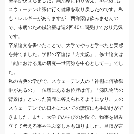
医学が役立ちました。鍼治療に切り替え、3年後には
スウェーデン出張に行く健康を取り戻したのです。私
もアレルギーがありますが、西洋薬は飲みませんの
で、未病のため鍼治療は週2回40年間受けており元気
です。
卒業論文を書いたことで、大学でやっと学べたと実感
を持てました。学部の卒論は「方丈記」、修士論文は
「能における鬼の研究―世阿弥を中心としてー」でし
た。
私の古典の学びで、スウェーデン人の「神棚に何故御
榊があるの」「仏壇にあるお位牌は何」「源氏物語の
背景は」といった質問に答えられるようになり、夫の
スウェーデンでの日本についての講演にも手助けがで
きました。また、大学での学びのお陰で、物事を組み
立てて考える事や学ぶ楽しさも知りました。昌博が言