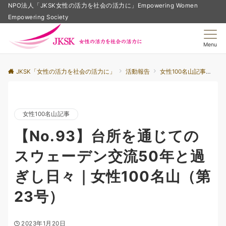
NPO法人「JKSK女性の活力を社会の活力に」Empowering Women
Empowering Society
Menu
JKSK「女性の活力を社会の活力に」
活動報告
女性100名山記事
【
女性100名山記事
【No.93】台所を通じての
スウェーデン交流50年と過
ぎし日々｜女性100名山（第
23号）
2023年1月20日