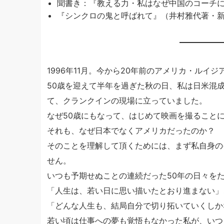
聞書き：『教える力・私はなぜ中国のコーチ
『シンクロの鬼と呼ばれて』（井村雅代著・
1996年11月。今から20年前のアメリカ・ルイ
50歳を迎えて半年を過ぎた秋の日、私は日米混成チーム
て、クランクインの現場に立っていました。
なぜ50歳にもなって、はじめて映画を撮ること
それも、なぜ日本でなくアメリカだったのか？
そのことを理解して頂くためには、まず私自身の
せん。
いつも予期せぬことの連続だった50年の日々を
「人生は、若い日に思い描いたとおり進まない」
「どんな人生も、結局自分で切り拓いていくしか
若い頃は仕事への夢も覚悟もなかった私が、いつ