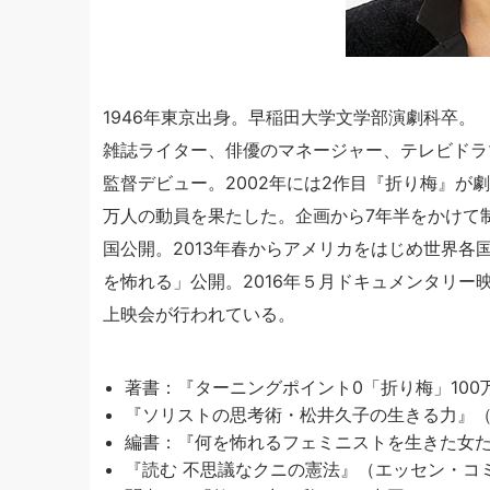
1946年東京出身。早稲田大学文学部演劇科卒。
雑誌ライター、俳優のマネージャー、テレビドラ
監督デビュー。2002年には2作目『折り梅』が
万人の動員を果たした。企画から7年半をかけて制
国公開。2013年春からアメリカをはじめ世界各国
を怖れる」公開。2016年５月ドキュメンタリ
上映会が行われている。
著書：『ターニングポイント0「折り梅」10
『ソリストの思考術・松井久子の生きる力』
編書：『何を怖れるフェミニストを生きた女
『読む 不思議なクニの憲法』（エッセン・コ