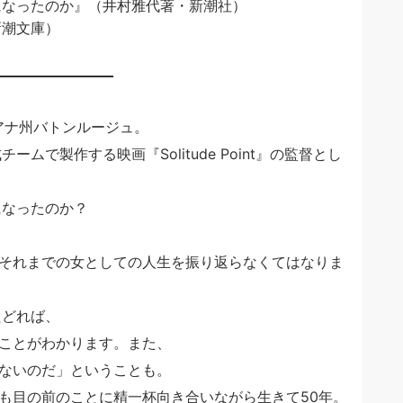
になったのか』（井村雅代著・新潮社）
新潮文庫）
ジアナ州バトンルージュ。
で製作する映画『Solitude Point』の監督とし
になったのか？
それまでの女としての人生を振り返らなくてはなりま
たどれば、
ことがわかります。また、
ないのだ」ということも。
も目の前のことに精一杯向き合いながら生きて50年。