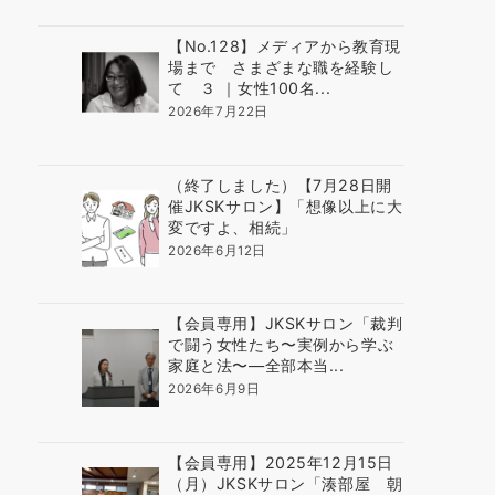
【No.128】メディアから教育現
場まで さまざまな職を経験し
て ３ ｜女性100名...
2026年7月22日
（終了しました）【7月28日開
催JKSKサロン】「想像以上に大
変ですよ、相続」
2026年6月12日
【会員専用】JKSKサロン「裁判
で闘う女性たち〜実例から学ぶ
家庭と法〜―全部本当...
2026年6月9日
【会員専用】2025年12月15日
（月）JKSKサロン「湊部屋 朝