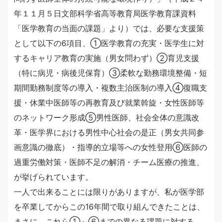
年１１月５日文部科学省高等教育局医学教育課資料
「医学教育の当面の課題」より）では、必要な支援策
として以下の6項目、①医学教育の充実・医学生に対
するキャリア教育の実施（男女問わず）②育児支援
（特に病児・病後児保育）③柔軟な勤務環境整備・短
期間勤務制度等の導入・複数主治医制の導入④復職支
援・休業中医師等の再教育及び就業斡旋・女性医師等
のネットワーク形成⑤男性医師、社会全体の意識改
革・医学界における男性中心社会の是正（男女共同参
画意識の徹底）・指導的立場等への女性登用⑥医師の
過重労働対策・医師不足の解消・チーム医療の推進、
が挙げられています。
一人で出来ることには限りがありますが、私が医学部
を卒業してからこの16年間で取り組んできたことは、
まさに、これら①～⑥までの異なる課題に対する、