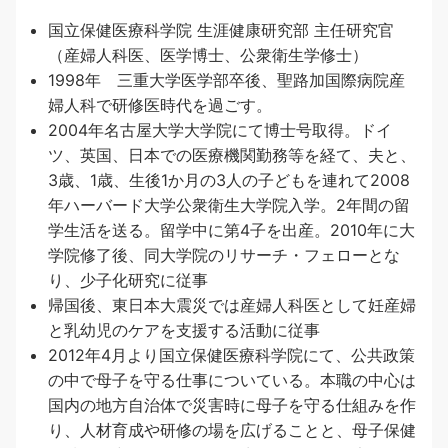
国立保健医療科学院 生涯健康研究部 主任研究官
（産婦人科医、医学博士、公衆衛生学修士）
1998年 三重大学医学部卒後、聖路加国際病院産
婦人科で研修医時代を過ごす。
2004年名古屋大学大学院にて博士号取得。ドイ
ツ、英国、日本での医療機関勤務等を経て、夫と、
3歳、1歳、生後1か月の3人の子どもを連れて2008
年ハーバード大学公衆衛生大学院入学。2年間の留
学生活を送る。留学中に第4子を出産。2010年に大
学院修了後、同大学院のリサーチ・フェローとな
り、少子化研究に従事
帰国後、東日本大震災では産婦人科医として妊産婦
と乳幼児のケアを支援する活動に従事
2012年4月より国立保健医療科学院にて、公共政策
の中で母子を守る仕事についている。本職の中心は
国内の地方自治体で災害時に母子を守る仕組みを作
り、人材育成や研修の場を広げることと、母子保健