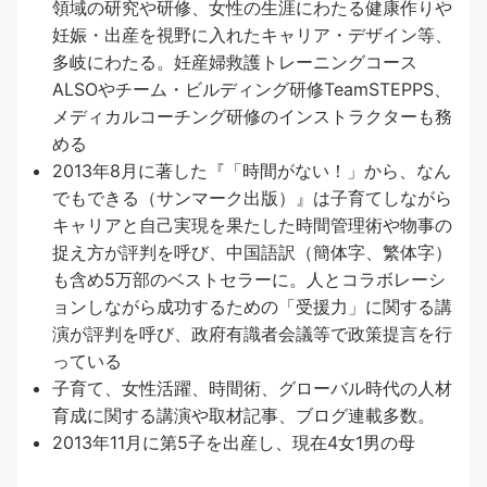
領域の研究や研修、女性の生涯にわたる健康作りや
妊娠・出産を視野に入れたキャリア・デザイン等、
多岐にわたる。妊産婦救護トレーニングコース
ALSOやチーム・ビルディング研修TeamSTEPPS、
メディカルコーチング研修のインストラクターも務
める
2013年8月に著した『「時間がない！」から、なん
でもできる（サンマーク出版）』は子育てしながら
キャリアと自己実現を果たした時間管理術や物事の
捉え方が評判を呼び、中国語訳（簡体字、繁体字）
も含め5万部のベストセラーに。人とコラボレーシ
ョンしながら成功するための「受援力」に関する講
演が評判を呼び、政府有識者会議等で政策提言を行
っている
子育て、女性活躍、時間術、グローバル時代の人材
育成に関する講演や取材記事、ブログ連載多数。
2013年11月に第5子を出産し、現在4女1男の母