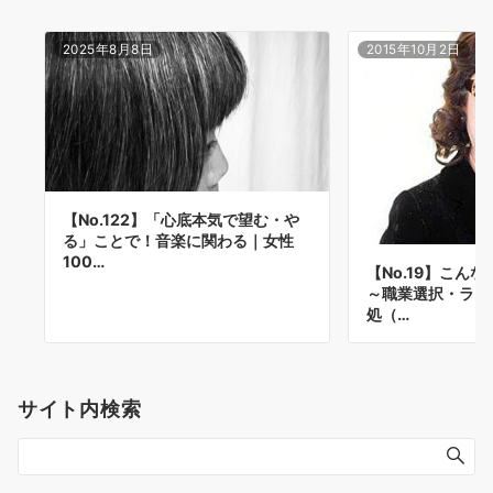
2025年8月8日
2015年10月2日
【No.122】「心底本気で望む・や
る」ことで！音楽に関わる｜女性
100…
【No.19】こん
～職業選択・ライ
処（…
サイト内検索