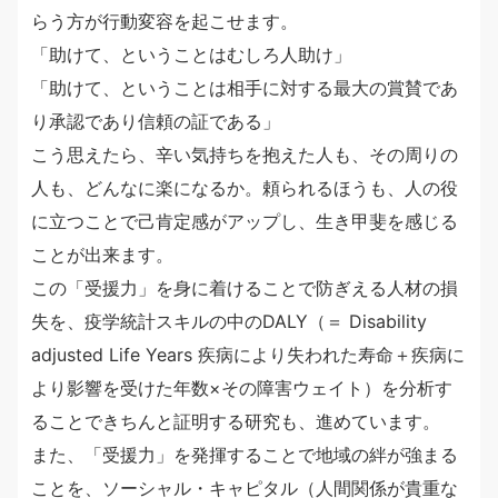
らう方が行動変容を起こせます。
「助けて、ということはむしろ人助け」
「助けて、ということは相手に対する最大の賞賛であ
り承認であり信頼の証である」
こう思えたら、辛い気持ちを抱えた人も、その周りの
人も、どんなに楽になるか。頼られるほうも、人の役
に立つことで己肯定感がアップし、生き甲斐を感じる
ことが出来ます。
この「受援力」を身に着けることで防ぎえる人材の損
失を、疫学統計スキルの中のDALY（＝ Disability
adjusted Life Years 疾病により失われた寿命＋疾病に
より影響を受けた年数×その障害ウェイト）を分析す
ることできちんと証明する研究も、進めています。
また、「受援力」を発揮することで地域の絆が強まる
ことを、ソーシャル・キャピタル（人間関係が貴重な