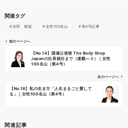
関連タグ
吉田 穂波
女性100名山
第4号記事
前のページへ
投
【No.14】国連公使後 The Body Shop
稿
Japanの社長就任まで（連載―３）｜女性
ナ
100名山（第4号）
ビ
ゲ
次のページへ
ー
【No.16】私の生き方「人生まるごと愛して
シ
る」｜女性100名山（第4号）
ョ
ン
関連記事