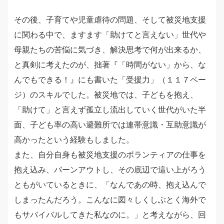
その後、子育てや児童虐待の問題、そして被災地支援
に関わる中で、ますます「助けてと言えない」世代や
母親たちの苦悩に気づき、解決思考で何が出来るか、
と真剣に考えたのが、拙著『「時間がない」から、な
んでもできる！』にも書いた「受援力」（１１７ペー
ジ）のスキルでした。被災地では、子どもを抱え、
「助けて」と言えず孤立し流出していく世代がいた半
面、子ども率の高い避難所では連帯意識・互助意識が
高かったという経験もしました。
また、自分自身も被災地支援のボランティアの仕事を
抱え込み、バーンアウトし、その底辺で這い上がろう
ともがいているときに、「なんであの時、抱え込んで
しまったんだろう。こんなに図々しくしぶとく海外で
もサバイバルしてきた私なのに。」と考えながら、回