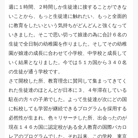
週に１時間、２時間しか生徒達に接することができな
いことから、もっと生徒達に触れたい、もっと全面的
に教育をしたいという気持ちがどんどんと強くなって
いきました。そこで思い切って娘達の為に合計６名の
生徒で全日制の幼稚園を作りました。そしてその幼稚
園が娘達の成長に合わせて小学校、中学校と成長して
いく結果となりました。今では５１カ国から３４０名
の生徒が通う学校です。
さて開校した所、教育理念に賛同して集まってきてく
れた生徒達のほとんどが日本に３、４年滞在している
駐在の方々の子弟でした。よって生徒達が次にどの国
に転校しても学習が継続できるプログラムを採用する
必然性が生まれ、色々リサーチした所、出会ったのが
現在１４６カ国に認定校がある全人教育の国際バカロ
レアのプログラムでした。それ以来、この学校、東京