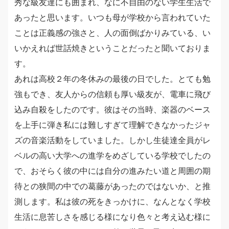
秀な級友達にも囲まれ、なに不自由のない学生生活で
あったと思います。いつも母が学校から言われていた
ことは正義感の強さと、人の面倒ばかりみている、い
いかえれば世話焼きということだったと聞いておりま
す。
あれは高校２年の冬休みの最後の日でした。とても勉
強もでき、友人からの信頼も厚い級友が、電車に飛び
込み自殺をしたのです。彼はその当時、楽器のベース
を上手に弾き私には難しすぎて理解できなかったジャ
ズの音楽活動をしていました。しかし生徒達全員がレ
ベルの高い大学への進学をめざしている学校でしたの
で、おそらく彼の中には自分の進みたい道と周囲の期
待との狭間の中での葛藤があったのではないか、と推
測します。私は彼の死をきっかけに、なんとなく学校
生活に息苦しさを感じる様になり色々と考え込む様に