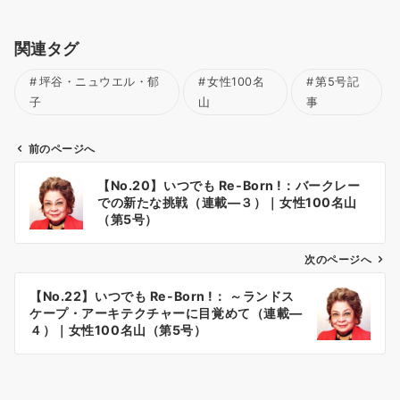
関連タグ
坪谷・ニュウエル・郁
女性100名
第5号記
子
山
事
前のページへ
投
【No.20】いつでも Re-Born !：バークレー
稿
での新たな挑戦（連載―３）｜女性100名山
ナ
（第5号）
ビ
ゲ
次のページへ
ー
【No.22】いつでも Re-Born !： ～ランドス
シ
ケープ・アーキテクチャーに目覚めて（連載―
ョ
４）｜女性100名山（第5号）
ン