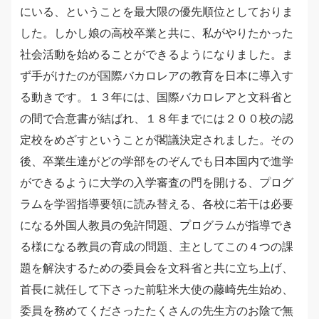
にいる、ということを最大限の優先順位としておりま
した。しかし娘の高校卒業と共に、私がやりたかった
社会活動を始めることができるようになりました。ま
ず手がけたのが国際バカロレアの教育を日本に導入す
る動きです。１３年には、国際バカロレアと文科省と
の間で合意書が結ばれ、１８年までには２００校の認
定校をめざすということが閣議決定されました。その
後、卒業生達がどの学部をのぞんでも日本国内で進学
ができるように大学の入学審査の門を開ける、プログ
ラムを学習指導要領に読み替える、各校に若干は必要
になる外国人教員の免許問題、プログラムが指導でき
る様になる教員の育成の問題、主としてこの４つの課
題を解決するための委員会を文科省と共に立ち上げ、
首長に就任して下さった前駐米大使の藤崎先生始め、
委員を務めてくださったたくさんの先生方のお陰で無