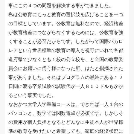
事にこの４つの問題を解決する事ができました。
私は公教育にもっと教育の選択肢を広げることを一つ
の目標としています。公教育は無料なので、経済格差
が教育格差につながらなくするためには、公教育を強
くすることが必至だからです。したがって国際バカロ
レアという世界標準の教育の導入も視野にいれて各都
道府県で少なくとも１校の公立校を、と全国の教育委
員会にお願いに伺う様になった所、はたと指摘された
事がありました。それはプログラムの最終にある１２
日間に渡る卒業試験の試験代が一人８５０ドルもかか
るという事実でした。
なおかつ大学入学準備コースは、できれば一人１台の
パソコンと、数学では関数電卓が必須です。しかしそ
の費用が個人負担となるとどんなに生徒本人が世界標
準の教育を受けたいと希望しても、家庭の経済状況に