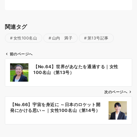
関連タグ
女性100名山
山内 満子
第13号記事
前のページへ
投
【No.64】世界があなたを通過する｜女性
稿
100名山（第13号）
ナ
ビ
ゲ
次のページへ
ー
【No.66】宇宙を身近に ～日本のロケット開
シ
発にかける思い～｜女性100名山（第14号）
ョ
ン