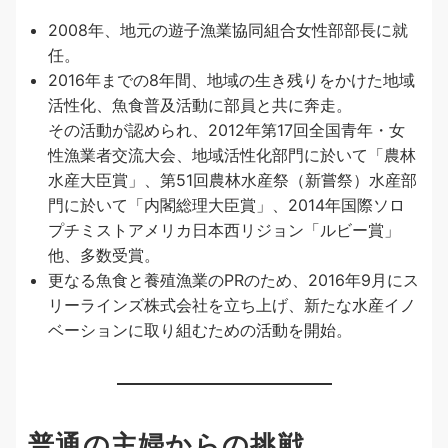
2008年、地元の遊子漁業協同組合女性部部長に就
任。
2016年までの8年間、地域の生き残りをかけた地域
活性化、魚食普及活動に部員と共に奔走。
その活動が認められ、2012年第17回全国青年・女
性漁業者交流大会、地域活性化部門に於いて「農林
水産大臣賞」、第51回農林水産祭（新嘗祭）水産部
門に於いて「内閣総理大臣賞」、2014年国際ソロ
プチミストアメリカ日本西リジョン「ルビー賞」
他、多数受賞。
更なる魚食と養殖漁業のPRのため、2016年9月にス
リーラインズ株式会社を立ち上げ、新たな水産イノ
ベーションに取り組むための活動を開始。
普通の主婦からの挑戦