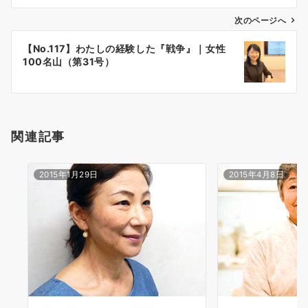
ビ
ゲ
次のページへ
ー
【No.117】わたしの経験した『戦争』｜女性
シ
100名山（第31号）
ョ
ン
関連記事
2015年1月29日
2015年4月8日