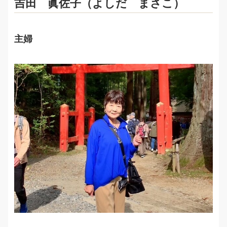
吉田 眞佐子（よしだ まさこ）
主婦