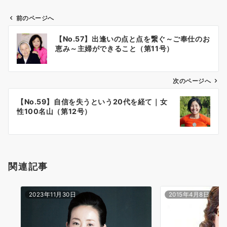
前のページへ
投
【No.57】出逢いの点と点を繋ぐ～ご奉仕のお
稿
恵み～主婦ができること（第11号）
ナ
ビ
ゲ
次のページへ
ー
【No.59】自信を失うという20代を経て｜女
シ
性100名山（第12号）
ョ
ン
関連記事
2023年11月30日
2015年4月8日