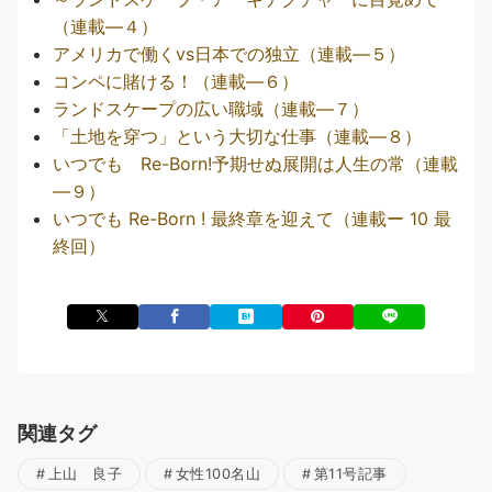
（連載―４）
アメリカで働くvs日本での独立（連載―５）
コンペに賭ける！（連載―６）
ランドスケープの広い職域（連載―７）
「土地を穿つ」という大切な仕事（連載―８）
いつでも Re-Born!予期せぬ展開は人生の常（連載
—９）
いつでも Re-Born ! 最終章を迎えて（連載ー 10 最
終回）
関連タグ
上山 良子
女性100名山
第11号記事