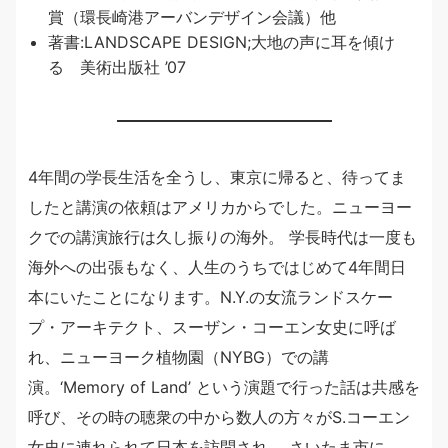
賞（環長崎港アーバンデザイン会議）他
著書:LANDSCAPE DESIGN;大地の声に耳を傾け
る 美術出版社 ’07
4年間の学長生活を全うし、東京に帰ると、待ってま
したと講演の依頼はアメリカからでした。ニューヨー
クでの講演旅行は久し振りの海外。 学長時代は一度も
海外への出張もなく、人生のうちではじめて4年間日
本にいたことになります。N.Y.の女流ランドスケー
プ・アーキテクト、スーザン・コーエン女史に呼ば
れ、ニューヨーク植物園（NYBG）での講
演。‘Memory of Land’ という演題で行った話は共感を
呼び、その時の聴衆の中から数人の方々がS.コーエン
女史に連れられて日本を訪問され、 さいたま市に