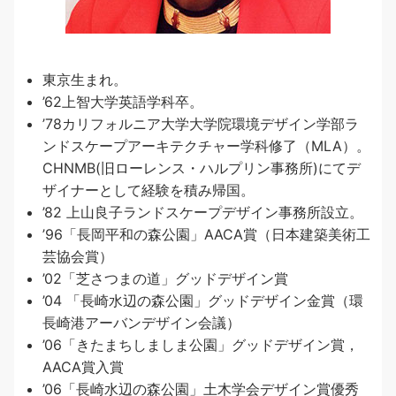
東京生まれ。
’62上智大学英語学科卒。
’78カリフォルニア大学大学院環境デザイン学部ラ
ンドスケープアーキテクチャー学科修了（MLA）。
CHNMB(旧ローレンス・ハルプリン事務所)にてデ
ザイナーとして経験を積み帰国。
’82 上山良子ランドスケープデザイン事務所設立。
’96「長岡平和の森公園」AACA賞（日本建築美術工
芸協会賞）
’02「芝さつまの道」グッドデザイン賞
’04 「長崎水辺の森公園」グッドデザイン金賞（環
長崎港アーバンデザイン会議）
’06「きたまちしましま公園」グッドデザイン賞，
AACA賞入賞
’06「長崎水辺の森公園」土木学会デザイン賞優秀