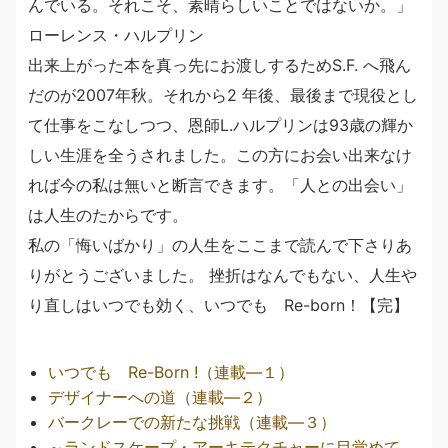
んでいる。それこそ、素晴らしいことではないか。」
ローレンス・ハルプリン
出来上がった本を真っ先にお渡しするためS.F. へ飛ん
だのが2007年秋。それから2 年後、最後まで現役とし
て仕事をこなしつつ、恩師L.ハルプリンは93歳の輝か
しい生涯を全うされました。この方にお会い出来なけ
れば今の私は無いと断言できます。「人との出会い」
は人生のたからです。
私の「悔いばかり」の人生をここまで読んで下さりあ
りがとうございました。 挫折はなんでもない、人生や
り直しはいつでも効く、いつでも Re-born！【完】
いつでも Re-Born !（連載―１）
デザイナーへの道（連載―２）
バークレーでの新たな挑戦（連載―３）
～ランドスケープ・アーキテクチャーに目覚めて