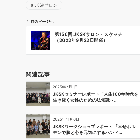
JKSKサロン
前のページへ
投
第150回 JKSKサロン・スケッチ
稿
（2022年9月22日開催）
ナ
ビ
ゲ
ー
関連記事
シ
ョ
2025年2月1日
ン
JKSKセミナーレポート「人生100年時代を
生き抜く女性のための法知識～…
2025年11月6日
JKSKワークショップレポート 「幸せホル
モンで脳と心を元気にするハンド…