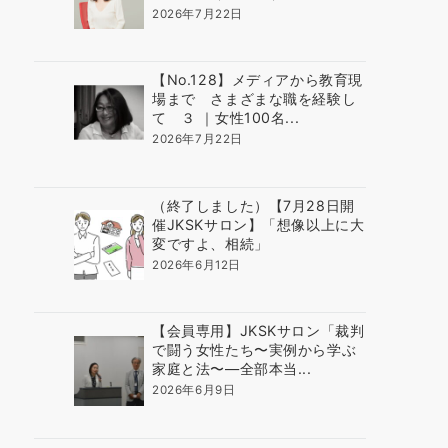
2026年7月22日
【No.128】メディアから教育現
場まで さまざまな職を経験し
て ３ ｜女性100名...
2026年7月22日
（終了しました）【7月28日開
催JKSKサロン】「想像以上に大
変ですよ、相続」
2026年6月12日
【会員専用】JKSKサロン「裁判
で闘う女性たち〜実例から学ぶ
家庭と法〜―全部本当...
2026年6月9日