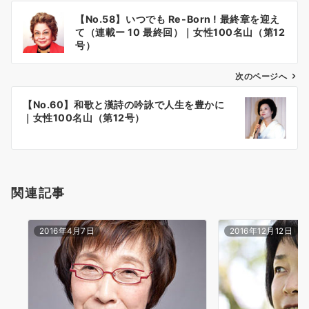
投
【No.58】いつでも Re-Born ! 最終章を迎え
稿
て（連載ー 10 最終回）｜女性100名山（第12
ナ
号）
ビ
ゲ
次のページへ
ー
【No.60】和歌と漢詩の吟詠で人生を豊かに
シ
｜女性100名山（第12号）
ョ
ン
関連記事
2016年4月7日
2016年12月12日