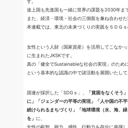
す。
途上国も先進国も一緒に世界の課題を2030年
また、経済・環境・社会の三側面を兼ね合わせた
本連載では、東北の未来づくりの実践をＳＤＧｓ
女性という人財（国家資産）を活用してこなかっ
に生まれたJKSKです。
真の「健全でSustainableな社会の実現」
という基本的な認識の中で諸活動を展開いたして
国連が採択した「SDGｓ」、
「貧困をなくそう」
に」「ジェンダーの平等の実現」「人や国の不平
続けられるまちづくり」「地球環境（水、海、緑
を」
に、
女性の叡智、能力，感性、行動力を存分に発揮し