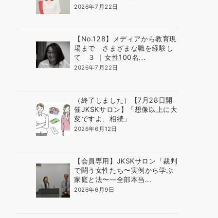
2026年7月22日
【No.128】メディアから教育現
場まで さまざまな職を経験し
て ３ ｜女性100名...
2026年7月22日
（終了しました）【7月28日開
催JKSKサロン】「想像以上に大
変ですよ、相続」
2026年6月12日
【会員専用】JKSKサロン「裁判
で闘う女性たち〜実例から学ぶ
家庭と法〜―全部本当...
2026年6月9日