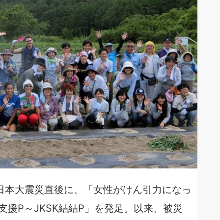
した東日本大震災直後に、「女性がけん引力になっ
支援P～JKSK結結P」を発足。以来、被災