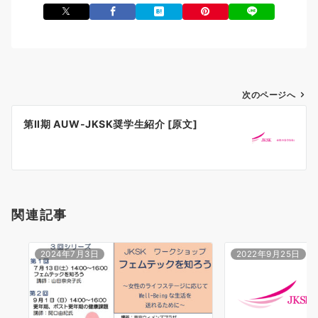
投
次のページへ
稿
第II期 AUW-JKSK奨学生紹介 [原文]
ナ
ビ
ゲ
ー
シ
関連記事
ョ
ン
2024年7月3日
2022年9月25日