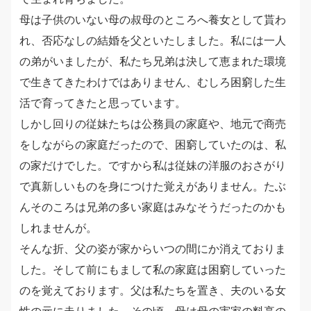
母は子供のいない母の叔母のところへ養女として貰わ
れ、否応なしの結婚を父といたしました。私には一人
の弟がいましたが、私たち兄弟は決して恵まれた環境
で生きてきたわけではありません、むしろ困窮した生
活で育ってきたと思っています。
しかし回りの従妹たちは公務員の家庭や、地元で商売
をしながらの家庭だったので、困窮していたのは、私
の家だけでした。ですから私は従妹の洋服のおさがり
で真新しいものを身につけた覚えがありません。たぶ
んそのころは兄弟の多い家庭はみなそうだったのかも
しれませんが。
そんな折、父の姿が家からいつの間にか消えておりま
した。そして前にもまして私の家庭は困窮していった
のを覚えております。父は私たちを置き、夫のいる女
性の元に走りました．その頃、母は母の実家の料亭の