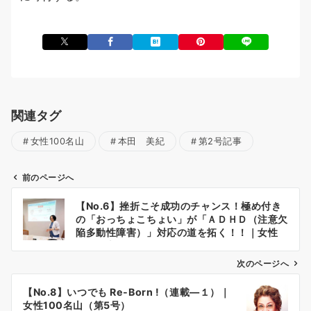
関連タグ
女性100名山
本田 美紀
第2号記事
前のページへ
投
【No.6】挫折こそ成功のチャンス！極め付き
稿
の「おっちょこちょい」が「ＡＤＨＤ（注意欠
ナ
陥多動性障害）」対応の道を拓く！！｜女性
100名山（第2号）
ビ
ゲ
次のページへ
ー
【No.8】いつでも Re-Born !（連載―１）｜
シ
女性100名山（第5号）