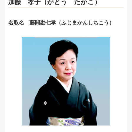
加藤 孝子（かとう たかこ）
名取名 藤間勘七孝（ふじまかんしちこう）