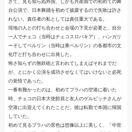
さて、見も知らぬ外国、しかも共産国での初めての舞
台公演で、日本舞踊を初めて披露するので失敗は許さ
れない。責任者の私としては責任重大である。
現地の人との打ち合わせと会場の下見が必要と、自分
一人でチェコ（当時はチェコスロバキア）、ハンガリ
ーそしてベルリン（当時は東ベルリン）の各都市の文
化庁と打ち合わせに出発した。
怖さ知らずの無鉄砲と言われてしまえばそれまでだ
が、とにかく公演を成功させなくてはいけないと必死
の覚悟であった。
一番有難かったのは、初めてプラハの空港に着いた
時、チェコの日本大使館員と友人のゲルビッチさんが
空港に出迎えてくれたことだ。彼は転勤で本国に帰国
していた。
初めて見るプラハの景色は想像以上に美しく、「中世