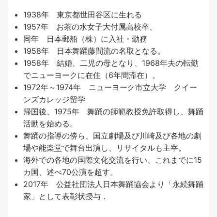
1938年 東京都世田谷区に生れる
1957年 お茶の水女子大付属高校卒、
同年 日本郵船（株）に入社・勤務
1958年 日本舞踊藤間流の名取となる。
1958年 結婚、二児の母となり、1968年夫の転勤
でニューヨークに在住（6年間滞在）。
1972年～1974年 ニューヨーク市立大学 クイー
ンズカレッジ留学
帰国後、1975年 舞踊の師範教授免許取得し、舞踊
活動を始める。
舞踊の指導の傍ら、国立劇場及び川崎及び各地の劇
場や能楽堂で舞台出演し、リサイタルも主宰。
海外での各地の国際文化交流を行い、これまでに15
カ国、述べ70公演を超す。
2017年 公益社団法人日本舞踊協会より「永続舞踊
家」として表彰状授与．