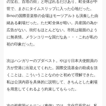
の宝石、百塔の街」と呼ばれるだけあり、町全体が中
世で、まさにタイムスリップに入った心地だった。
Brnoの国際音楽祭の会場はモーツアルトも演奏した由
緒ある劇場だった。ただ町全体が暗い。共産国の為か
広告がない。街灯もほとんどない。市民は能面のよう
に無表情。メランコリーな国だなあ・・・これが私の
初の印象だった。
次はハンガリーのブダペスト。やはり日本大使館員の
方が空港に出迎えてくれた。国際交流基金の助成を頂
くことは、こういうことなのかと初めて理解できた。
私は公演内容を具体的に説明して、きちんとした劇場
を用意してくれるよう約束してもらった。
次の視察国ベルリン（東側）では、文化庁長官が、私