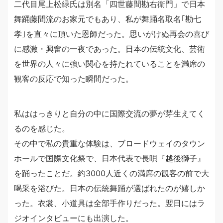
二代目尾上松緑氏は別名「四世藤間勘右衛門」で日本
舞踊藤間流のお家元でもあり、私が舞踊名取名｢勘七
孝｣を直々に頂いた恩師だった。思いがけぬ再会の喜び
に感激・興奮の一夜であった。日本の伝統文化、芸術
を世界の人々に強い関心を持たれていることを満席の
観客の反応で知った瞬間だった。
私ははっきりと自分の中に国際交流の夢が芽生えてく
るのを感じた。
その中で私の貴重な体験は、ブロードウェイのタウン
ホールで国際文化祭で、日本代表で長唄『越後獅子』
を踊ったことだ。約3000人近くの満席の観客の前で大
喝采を浴びた。日本の伝統舞踊が選ばれたのが嬉しか
った。衣裳、小道具は全部手作りだった。翌日にはラ
ジオインタビューにも出演した。