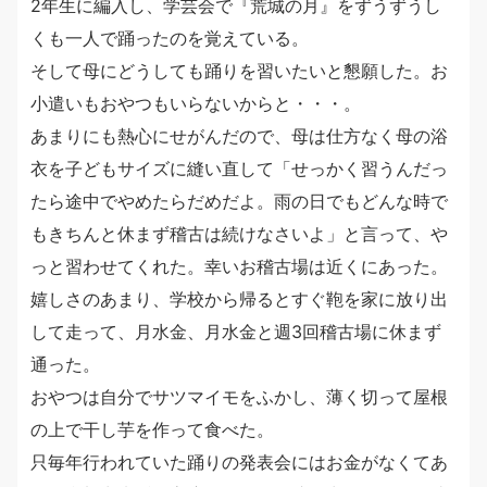
2年生に編入し、学芸会で『荒城の月』をずうずうし
くも一人で踊ったのを覚えている。
そして母にどうしても踊りを習いたいと懇願した。お
小遣いもおやつもいらないからと・・・。
あまりにも熱心にせがんだので、母は仕方なく母の浴
衣を子どもサイズに縫い直して「せっかく習うんだっ
たら途中でやめたらだめだよ。雨の日でもどんな時で
もきちんと休まず稽古は続けなさいよ」と言って、や
っと習わせてくれた。幸いお稽古場は近くにあった。
嬉しさのあまり、学校から帰るとすぐ鞄を家に放り出
して走って、月水金、月水金と週3回稽古場に休まず
通った。
おやつは自分でサツマイモをふかし、薄く切って屋根
の上で干し芋を作って食べた。
只毎年行われていた踊りの発表会にはお金がなくてあ