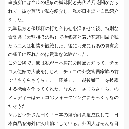
事務所には当時の理事の栃錦関と先代若乃花関がおら
れて、彼が英語で私を紹介し、私が日本語で自己紹介
をした。
九重親方と優勝杯の打ち合わせを済ませて後、特別な
貴賓席（天覧相撲の席）で栃錦関と若乃花関同席で私
たち二人は相撲を観戦した。後にも先にもあの貴賓席
の椅子に座れたのは貴重な体験だった。
このご縁で、彼は私が日本舞踊の師匠と知って、チェ
コ大使館で大使をはじめ、チェコの外交官員家族の前
で「さくらさくら」、「藤娘」、「越後獅子」を披露
する機会を作ってくれた。なんと「さくらさくら」の
メロディーはチェコのフォークソングにそっくりなの
だそうだ。
ゲルビッチさん曰く「日本の経済は高度成長して 日
本商品を海外に沢山輸出している。外国人はそんな日