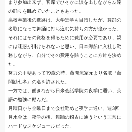
まり参加出来ず、客席でひそかに涙を出しながら友達
の踊りを眺めていたこともあった。
高校卒業後の進路は、大学進学も目指したが、舞踊の
名取になって舞踊に打ち込む気持ちの方が強かった。
それにはその資格を得るために費用が必要であり、親
には迷惑が掛けられないと思い、日本郵船に入社し勤
務しながら、自分でその費用を賄うことに方針を決め
た。
努力の甲斐あって19歳の時、藤間流家元より名取『藤
間勘七孝』の名を許された。
一方では、働きながら日米会話学院の夜学に通い、英
語の勉強に励んだ。
月曜日から金曜日まで会社勤めと夜学に通い、週3回
月水金は、夜学の後、舞踊の稽古に通うという非常に
ハードなスケジュールだった。