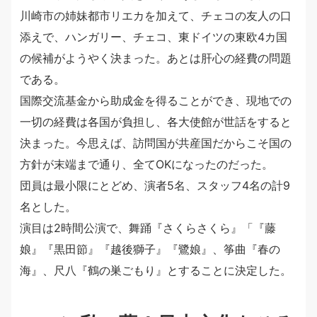
川崎市の姉妹都市リエカを加えて、チェコの友人の口
添えで、ハンガリー、チェコ、東ドイツの東欧4カ国
の候補がようやく決まった。あとは肝心の経費の問題
である。
国際交流基金から助成金を得ることができ、現地での
一切の経費は各国が負担し、各大使館が世話をすると
決まった。今思えば、訪問国が共産国だからこそ国の
方針が末端まで通り、全てOKになったのだった。
団員は最小限にとどめ、演者5名、スタッフ4名の計9
名とした。
演目は2時間公演で、舞踊『さくらさくら』「『藤
娘』『黒田節』『越後獅子』『鷺娘』、筝曲『春の
海』、尺八『鶴の巣ごもり』とすることに決定した。