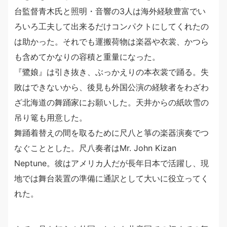
台監督青木氏と照明・音響の3人は海外経験豊富でい
ろいろ工夫して出来るだけコンパクトにしてくれたの
は助かった。それでも運搬荷物は楽器や衣裳、かつら
も含めてかなりの容積と重量になった。
『鷺娘』は引き抜き、ぶっかえりの本衣裳で踊る。失
敗はできないから、後見も外国公演の経験者をわざわ
ざ北海道の舞踊家にお願いした。天井からの紙吹雪の
吊り篭も用意した。
舞踊着替えの間を取るために尺八と箏の楽器演奏でつ
なぐこととした。尺八奏者はMr. John Kizan
Neptune。彼はアメリカ人だが長年日本で活躍し、現
地では舞台装置の準備に通訳として大いに役立ってく
れた。