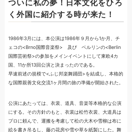
ついに私の夢！日本文化をひろ
く外国に紹介する時が来た！
1986年3月には、本公演は1986年９月から1か月、チ
ェコの<Brno国際音楽祭> 及び ベルリンの<Berlin
国際芸術祭>の参加をメインイベントにして東欧4カ
国、11か所13回公演と決まったのである。
早速前述の規模で<ふじ邦楽舞踊団>を結成し、本格的
な国際親善文化交流1ヶ月間の旅の準備が開始された。
公演にあたっては、衣裳、道具、音楽等本格的な公演
にする。その方針のもと、衣裳は松竹衣裳、大道具は
プロに頼んで、運搬を考慮して松の大木や雪柳は布に
絵を書き吊るし、藤の花房や雪や草を紙製にした。舞