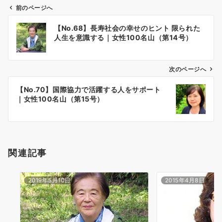
前のページへ
投
【No.68】長寿社会の幸せのヒント 限られた
稿
人生を意識する｜女性100名山（第14号）
ナ
ビ
ゲ
次のページへ
ー
【No.70】国際協力で活躍する人をサポート
シ
｜女性100名山（第15号）
ョ
ン
関連記事
2019年5月10日
2015年4月8日