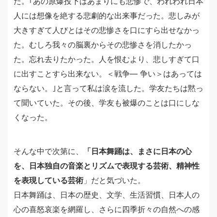
た。｢あの原爆投下はあまりにも悲惨で、われわれ日本
人には想像を絶する悲劇的な出来事だった。悲しみが
大きすぎて人びとはその悲惨さを口にすら出せなかっ
た。むしろ我々の脳裏からその悲惨さを消したかっ
た。忘れ去りたかった。人を恨むより、悲しすぎて口
に出すことすら出来ない。＜戦争― 争い＞はあっては
ならない。｣と言って私は涙を流した。学友たちは黙っ
て聞いていた。その後、学友も被爆のことは口にしな
くなった。
そんな中で次第に、
「日本舞踊は、まさに日本の心
を、日本独自の音楽とリズムで表現する芸術、精神性
を表現している芸術
」だと気づいた。
日本舞踊は、日本の歴史、文学、生活習慣、日本人の
心の喜怒哀楽を網羅し、さらに四季折々の自然への感