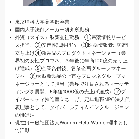
東京理科大学薬学部卒業
国内大手洗剤メーカー研究所勤務
外資（スイス）製薬会社勤務：①医薬情報サービ
ス担当、②安定性試験担当、③医薬情報管理部門
立ち上げ④新製品のプロダクトマネージャー（業
界初の女性プロマネ、３年後に年商100億の売り上
げ達成）⑤企業合併後、営業企画グループマネー
ジャー⑥大型新製品の上市をプロマネグループマ
ネージャーとして担当（業界で注目されるマーケテ
ィングを展開、5年後1000億の売上げ達成）⑦ダ
イバーシティ推進室立ち上げ、定年退職NPO法人代
表理事として、ダイバーシティ＆インクルージョン
の推進活
現在は一般社団法人Women Help Women理事とし
て活動