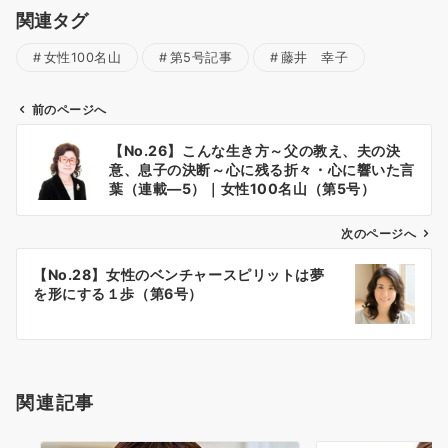
関連タグ
女性100名山
第5号記事
藤井 幸子
前のページへ
投
【No.26】こんな生き方～父の教え、夫の決
稿
意、息子の決断～心に残る折々・心に響いた言
ナ
葉（連載―5）｜女性100名山（第5号）
ビ
ゲ
次のページへ
ー
【No.28】女性のベンチャースピリットは夢
シ
を形にする１歩（第6号）
ョ
ン
関連記事