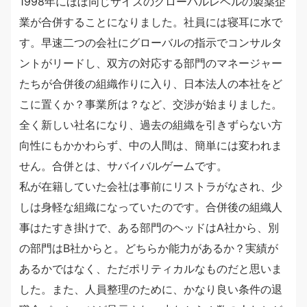
1998年にほぼ同じサイズのグローバルレベルの製薬企
業が合併することになりました。社員には寝耳に水で
す。早速二つの会社にグローバルの指示でコンサルタ
ントがリードし、双方の対応する部門のマネージャー
たちが合併後の組織作りに入り、日本法人の本社をど
こに置くか？事業所は？など、交渉が始まりました。
全く新しい社名になり、過去の組織を引きずらない方
向性にもかかわらず、中の人間は、簡単には変われま
せん。合併とは、サバイバルゲームです。
私が在籍していた会社は事前にリストラがなされ、少
しは身軽な組織になっていたのです。合併後の組織人
事はたすき掛けで、ある部門のヘッドはA社から、別
の部門はB社からと。どちらか能力があるか？実績が
あるかではなく、ただポリティカルなものだと思いま
した。また、人員整理のために、かなり良い条件の退