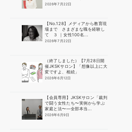
2026年7月22日
【No.128】メディアから教育現
場まで さまざまな職を経験し
て ３ ｜女性100名...
2026年7月22日
（終了しました）【7月28日開
催JKSKサロン】「想像以上に大
変ですよ、相続」
2026年6月12日
【会員専用】JKSKサロン「裁判
で闘う女性たち〜実例から学ぶ
家庭と法〜―全部本当...
2026年6月9日