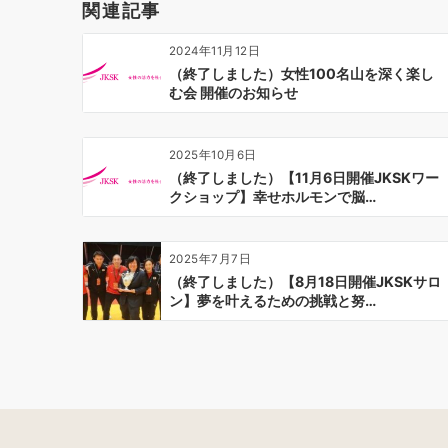
関連記事
シ
ョ
2024年11月12日
ン
（終了しました）女性100名山を深く楽し
む会 開催のお知らせ
2025年10月6日
（終了しました）【11月6日開催JKSKワー
クショップ】幸せホルモンで脳…
2025年7月7日
（終了しました）【8月18日開催JKSKサロ
ン】夢を叶えるための挑戦と努…