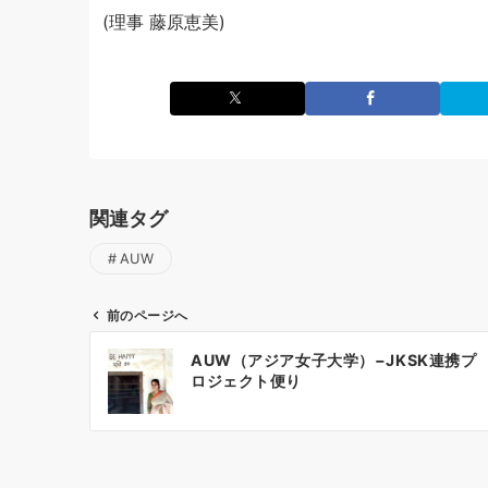
(理事 藤原恵美)
関連タグ
AUW
前のページへ
投
AUW（アジア女子大学）−JKSK連携プ
稿
ロジェクト便り
ナ
ビ
ゲ
ー