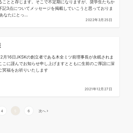
ることと存じます。そこで不定期になりますが、奨学生たちか
下記3点についてメッセージを掲載していこうと思っておりま
あなたにとっ...
2022年3月25日
報
12月16日JKSKの創立者である木全ミツ前理事長が永眠されま
ここに謹んでお知らせ申し上げますとともに生前のご厚誼に深
ご冥福をお祈りいたします
2021年12月27日
4
5
6
次へ