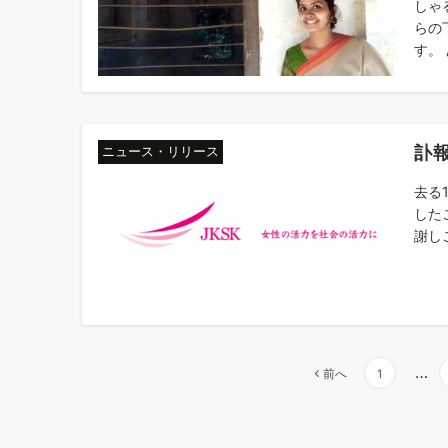
しゃ
らの
す。 
訃
ニュース・リリース
去る
した
謝し
投
…
前へ
1
稿
の
ペ