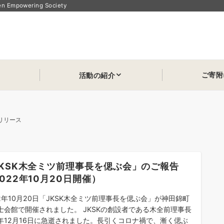
powering Society
ご寄附
活動の紹介
リリース
JKSK木全ミツ前理事長を偲ぶ会」のご報告
022年10月20日開催）
22年10月20日「JKSK木全ミツ前理事長を偲ぶ会」が神田錦町
士会館で開催されました。 JKSKの創設者である木全前理事長
年12月16日に急逝されました。長引くコロナ禍で、漸く偲ぶ