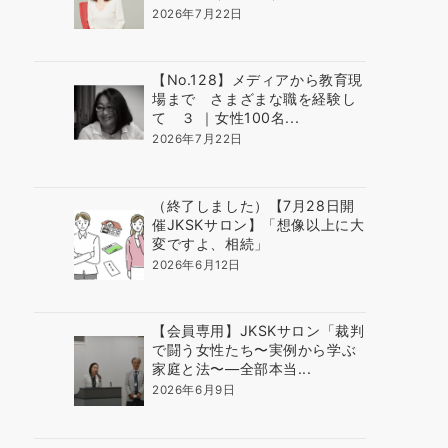
2026年7月22日
【No.128】メディアから教育現
場まで さまざまな職を経験し
て ３ ｜女性100名...
2026年7月22日
（終了しました）【7月28日開
催JKSKサロン】「想像以上に大
変ですよ、相続」
2026年6月12日
【会員専用】JKSKサロン「裁判
で闘う女性たち〜実例から学ぶ
家庭と法〜―全部本当...
2026年6月9日