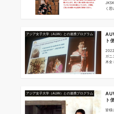
JK
く思い
A
アジア女子大学（AUW）との連携プログラム
ト便
202
ガニ
木全
A
アジア女子大学（AUW）との連携プログラム
ト
皆様