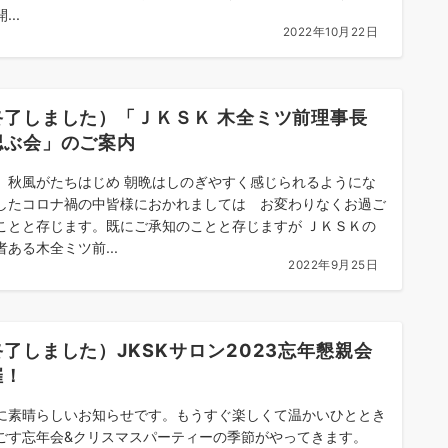
...
2022年10月22日
終了しました）「ＪＫＳＫ 木全ミツ前理事長
偲ぶ会」のご案内
 秋風がたちはじめ 朝晩はしのぎやすく感じられるようにな
したコロナ禍の中皆様におかれましては お変わりなくお過ご
ことと存じます。既にご承知のことと存じますが ＪＫＳＫの
者ある木全ミツ前...
2022年9月25日
了しました）JKSKサロン2023忘年懇親会
催！
に素晴らしいお知らせです。もうすぐ楽しくて温かいひととき
ごす忘年会&クリスマスパーティーの季節がやってきます。