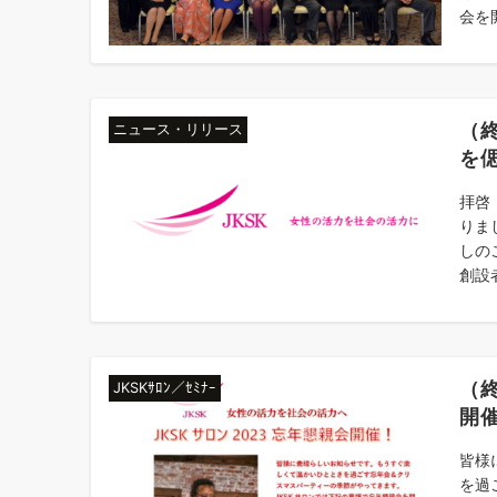
会を開
（
ニュース・リリース
を
拝啓
りま
しの
創設
（終
JKSKｻﾛﾝ／ｾﾐﾅｰ
開
皆様
を過