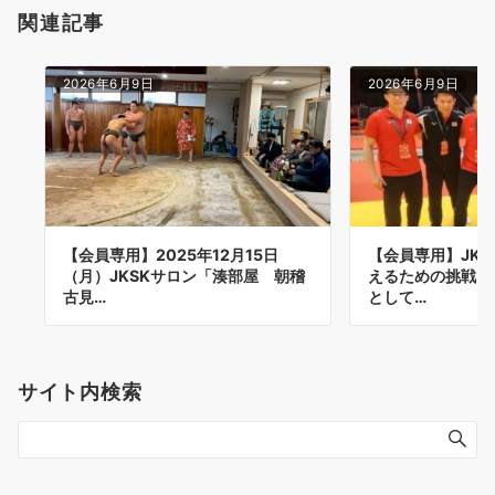
関連記事
ョ
ン
2026年6月9日
2026年6月9日
【会員専用】2025年12月15日
【会員専用】JK
（月）JKSKサロン「湊部屋 朝稽
えるための挑戦と
古見…
として…
サイト内検索