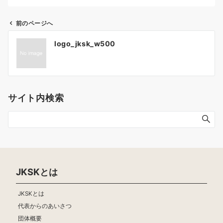
前のページへ
投
logo_jksk_w500
稿
ナ
ビ
ゲ
サイト内検索
ー
シ
ョ
ン
JKSKとは
JKSKとは
代表からのあいさつ
団体概要