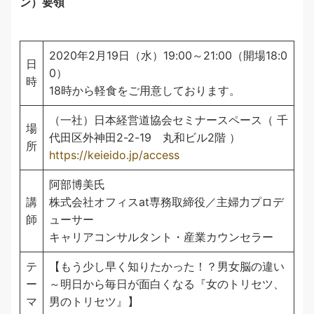
ン）要領
2020年2月19日（水）19:00～21:00（開場18:0
日
0）
時
18時から軽食をご用意しております。
（一社）日本経営道協会セミナースペース（ 千
場
代田区外神田2-2-19 丸和ビル2階 ）
所
https://keieido.jp/access
阿部博美氏
講
株式会社オフィスat専務取締役／主婦力プロデ
師
ューサー
キャリアコンサルタント・産業カウンセラー
テ
【もう少し早く知りたかった！？男女脳の違い
ー
～明日から毎日が面白くなる『女のトリセツ、
マ
男のトリセツ』】