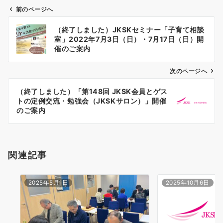
前のページへ
投
（終了しました）JKSKセミナー「子育て相談
稿
室」2022年7月3日（日）・7月17日（日）開
ナ
催のご案内
ビ
ゲ
次のページへ
ー
（終了しました）「第148回 JKSK会員とゲス
シ
トの定例交流・勉強会（JKSKサロン）」開催
ョ
のご案内
ン
関連記事
2025年5月1日
2025年10月6日