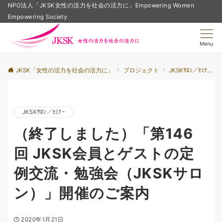
NPO法人「JKSK女性の活力を社会の活力に」Empowering Women
Empowering Society
Menu
JKSK「女性の活力を社会の活力に」
プロジェクト
JKSKｻﾛﾝ／ｾﾐﾅｰ
JKSKｻﾛﾝ／ｾﾐﾅｰ
（終了しました）「第146
回 JKSK会員とゲストの定
例交流・勉強会（JKSKサロ
ン）」開催のご案内
2020年1月21日