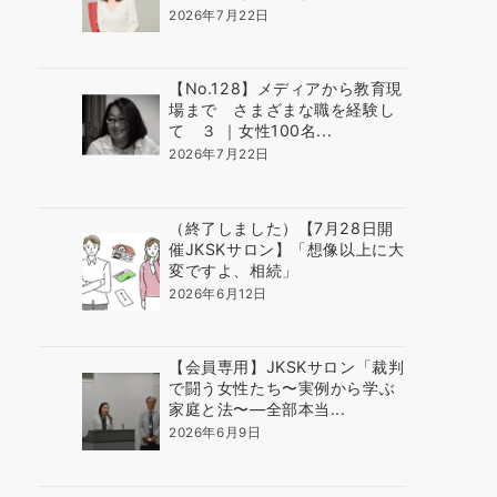
2026年7月22日
【No.128】メディアから教育現
場まで さまざまな職を経験し
て ３ ｜女性100名...
2026年7月22日
（終了しました）【7月28日開
催JKSKサロン】「想像以上に大
変ですよ、相続」
2026年6月12日
【会員専用】JKSKサロン「裁判
で闘う女性たち〜実例から学ぶ
家庭と法〜―全部本当...
2026年6月9日