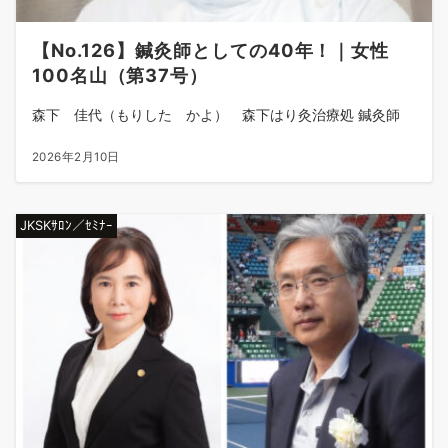
【No.126】鍼灸師としての40年！｜女性
100名山（第37号）
森下 佳代（もりした かよ） 森下はり灸治療処 鍼灸師
2026年2月10日
JKSKｻﾛﾝ／ｾﾐﾅｰ