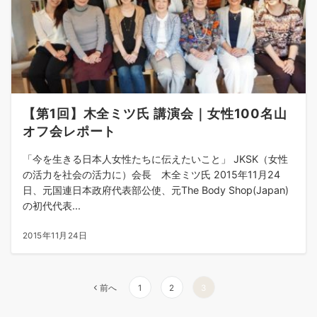
【第1回】木全ミツ氏 講演会｜女性100名山
オフ会レポート
「今を生きる日本人女性たちに伝えたいこと」 JKSK（女性
の活力を社会の活力に）会長 木全ミツ氏 2015年11月24
日、元国連日本政府代表部公使、元The Body Shop(Japan)
の初代代表...
2015年11月24日
投
前へ
1
2
3
稿