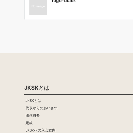
logo-black
稿
ナ
ビ
ゲ
ー
シ
ョ
ン
JKSKとは
JKSKとは
代表からのあいさつ
団体概要
定款
JKSKへの入会案内