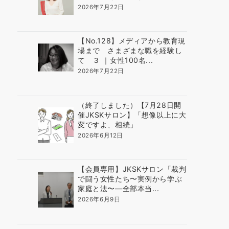
2026年7月22日
【No.128】メディアから教育現
場まで さまざまな職を経験し
て ３ ｜女性100名...
2026年7月22日
（終了しました）【7月28日開
催JKSKサロン】「想像以上に大
変ですよ、相続」
2026年6月12日
【会員専用】JKSKサロン「裁判
で闘う女性たち〜実例から学ぶ
家庭と法〜―全部本当...
2026年6月9日