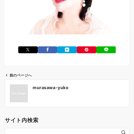
前のページへ
投
murasawa-yuko
稿
ナ
ビ
ゲ
サイト内検索
ー
シ