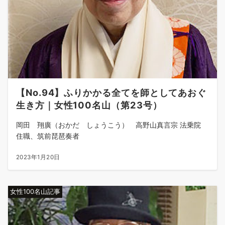
【No.94】ふりかかる全てを師としてあおぐ
生き方｜女性100名山（第23号）
岡田 翔廣（おかだ しょうこう） 高野山真言宗 法乗院
住職、筑前琵琶奏者
2023年1月20日
女性100名山記事