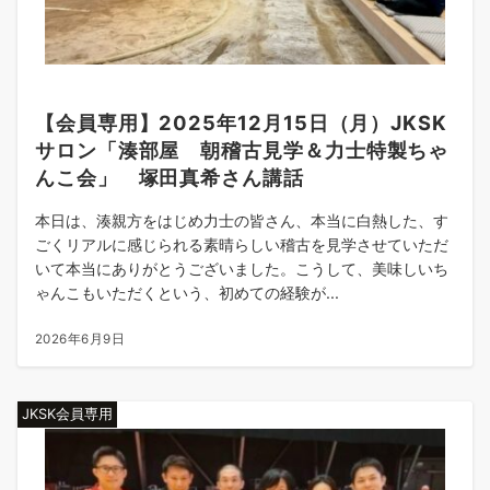
【会員専用】2025年12月15日（月）JKSK
サロン「湊部屋 朝稽古見学＆力士特製ちゃ
んこ会」 塚田真希さん講話
本日は、湊親方をはじめ力士の皆さん、本当に白熱した、す
ごくリアルに感じられる素晴らしい稽古を見学させていただ
いて本当にありがとうございました。こうして、美味しいち
ゃんこもいただくという、初めての経験が...
2026年6月9日
JKSK会員専用