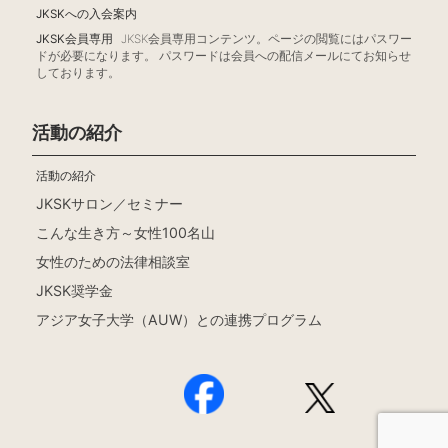
JKSKへの入会案内
JKSK会員専用
JKSK会員専用コンテンツ。ページの閲覧にはパスワー
ドが必要になります。 パスワードは会員への配信メールにてお知らせ
しております。
活動の紹介
活動の紹介
JKSKサロン／セミナー
こんな生き方～女性100名山
女性のための法律相談室
JKSK奨学金
アジア女子大学（AUW）との連携プログラム