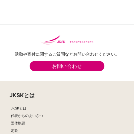
活動や寄付に関するご質問などお問い合わせください。
お問い合わせ
JKSKとは
JKSKとは
代表からのあいさつ
団体概要
定款