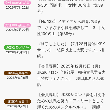
女性100名山記事
を30年間追求 ｜女性100名山（第39
2026年7月22日
号）
【No.128】メディアから教育現場ま
女性100名山記事
で さまざまな職を経験して ３ ｜女
2026年7月22日
性100名山（第39号）
（終了しました）【7月28日開催JKSK
JKSKｻﾛﾝ／ｾﾐﾅｰ
サロン】「想像以上に大変ですよ、相
2026年6月12日
続」
【会員専用】2025年12月15日（月）
JKSKサロン「湊部屋 朝稽古見学＆力
JKSK会員専用
2026年6月9日
士特製ちゃんこ会」 塚田真希さん講
話
【会員専用】JKSKサロン「夢を叶える
ための挑戦と努力―アスリートとして
JKSK会員専用
2026年6月9日
輝くためのメンタルヘルス」（講師：