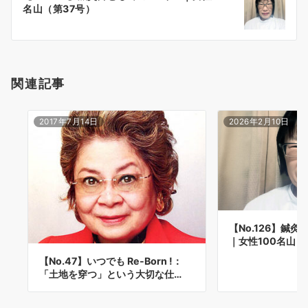
シ
名山（第37号）
ョ
ン
関連記事
2017年7月14日
2026年2月10日
【No.126】鍼
｜女性100名山（
【No.47】いつでも Re-Born !：
「土地を穿つ」という大切な仕…