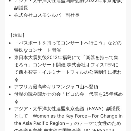
アジア・太平洋女性連盟国際会議(2023年東京開催)
副議長
株式会社コスモシルバ 副社長
［活動］
「パスポートを持ってコンサートへ行こう」などの
特殊なコンサート開催
東日本大震災後2012年福島にて「楽器を持って集
まろう」コンサート開催 株式会社オフィスTENに
て西本智実・イルミナートフィルの公演制作に携わ
る
アフリカ最高峰キリマンジャロ山へ登頂
母親の読み聞かせの会「ピコの会」代表を25年務め
る
アジア・太平洋女性連盟東京会議（FAWA）副議長
として「Women as the Key Force～For Change in
the Asia Pacific Region～」のテーマで女性のため
の会議を主催 夫主催の国際会議（ICDERS2003、