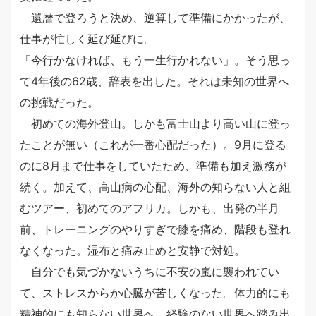
還暦で登ろうと決め、逆算して準備にかかったが、
仕事が忙しく延び延びに。
「今行かなければ、もう一生行かれない」。そう思っ
て4年後の62歳、辞表を出した。それは未知の世界へ
の挑戦だった。
初めての海外登山。しかも富士山より高い山に登っ
たことが無い（これが一番心配だった）。9月に登る
のに8月まで仕事をしていたため、準備も加え激務が
続く。加えて、高山病の心配、海外の知らない人と組
むツアー、初めてのアフリカ。しかも、出発の半月
前、トレーニングのやりすぎで膝を痛め、階段も登れ
なくなった。湿布と痛み止めと安静で対処。
自分でも気づかないうちに不安の嵐に襲われてい
て、ストレスからか心臓が苦しくなった。体力的にも
精神的にも知らない世界へ、経験のない世界へ踏み出