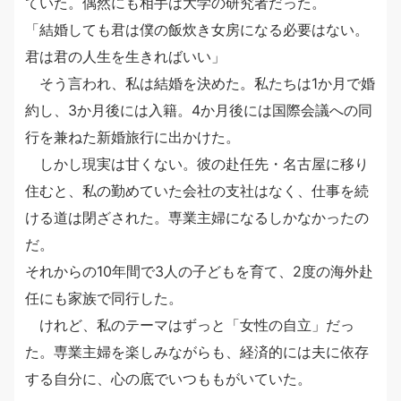
ていた。偶然にも相手は大学の研究者だった。
「結婚しても君は僕の飯炊き女房になる必要はない。
君は君の人生を生きればいい」
そう言われ、私は結婚を決めた。私たちは1か月で婚
約し、3か月後には入籍。4か月後には国際会議への同
行を兼ねた新婚旅行に出かけた。
しかし現実は甘くない。彼の赴任先・名古屋に移り
住むと、私の勤めていた会社の支社はなく、仕事を続
ける道は閉ざされた。専業主婦になるしかなかったの
だ。
それからの10年間で3人の子どもを育て、2度の海外赴
任にも家族で同行した。
けれど、私のテーマはずっと「女性の自立」だっ
た。専業主婦を楽しみながらも、経済的には夫に依存
する自分に、心の底でいつももがいていた。