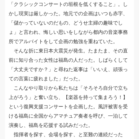
「クラシックコンサートの垣根を低くすること」。し
かし現実は厳しかった。地元での企画はいつも赤字、
「儲かっていないのだもの、どうせ主婦の趣味でし
ょ」と言われ、悔しい思いをしながら都内の音楽事務
所でアルバイトをして企画の勉強を重ねていた。
そんな折に東日本大震災が発生。たまたま、その直
前に知り合った女性は福島の人だった。しばらくして
「大丈夫ですか？」と尋ねた返事は「いいえ、頑張っ
ての言葉に疲れました」だった。
こんなやり取りから私たちは「そろそろ自分で立ち
上がろう」と奮い立ち、【楽器を持って集まろう！】
という復興支援コンサートを企画した。風評被害を受
ける福島に全国からアマチュア奏者を呼び、一泊して
演奏し、福島を応援する試みだった。
指揮者を探す、会場を探す、と至難の連続だった