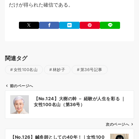
だけが得られた確信である。
関連タグ
女性100名山
林妙子
第36号記事
前のページへ
投
【No.124】大樹の幹 － 経験が人生を彩る ｜
稿
女性100名山（第36号）
ナ
ビ
ゲ
次のページへ
ー
【No.126】鍼灸師としての40年！｜女性100