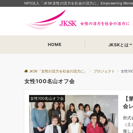
NPO法人「JKSK女性の活力を社会の活力に」Empowering Women Em
HOME
JKSKとは
JKSK「女性の活力を社会の活力に」
プロジェクト
女性1
女性100名山オフ会
【
女性100名山オフ会
会
所式
（土
催し