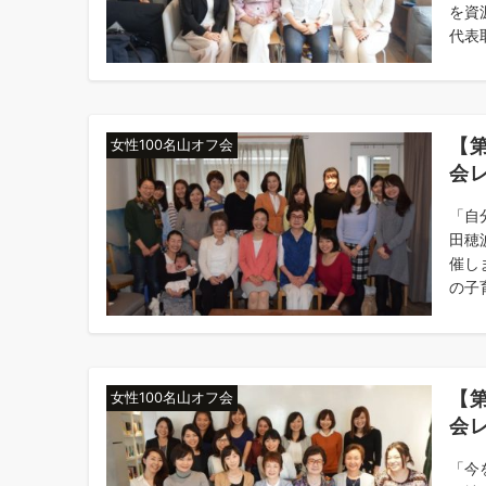
を資
代表取
【
女性100名山オフ会
会
「自
田穂
催し
の子育
【
女性100名山オフ会
会
「今