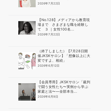
2026年7月22日
【No.128】メディアから教育現
場まで さまざまな職を経験し
て ３ ｜女性100名...
2026年7月22日
（終了しました）【7月28日開
催JKSKサロン】「想像以上に大
変ですよ、相続」
2026年6月12日
【会員専用】JKSKサロン「裁判
で闘う女性たち〜実例から学ぶ
家庭と法〜―全部本当...
2026年6月9日