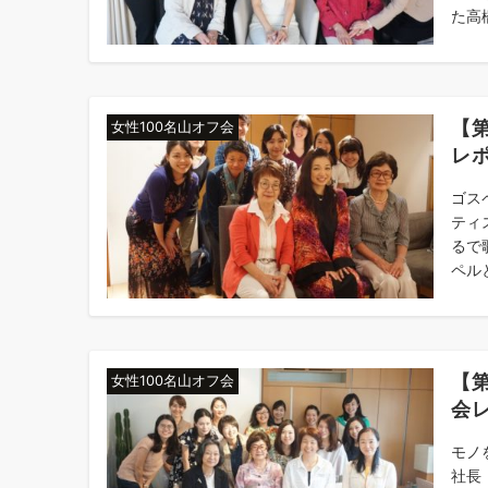
た高橋
【第
女性100名山オフ会
レ
ゴス
ティ
るで
ペルと
【
女性100名山オフ会
会
モノ
社長