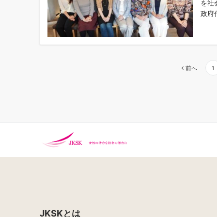
を社
政府代
投
前へ
1
稿
の
ペ
ー
ジ
送
り
JKSKとは