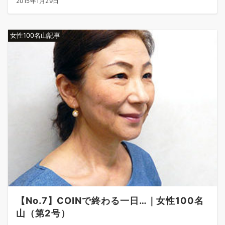
2015年1月29日
女性100名山記事
【No.7】COINで終わる一日…｜女性100名
山（第2号）