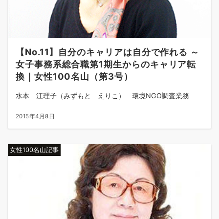
【No.11】自分のキャリアは自分で作れる ～
女子事務系総合職第1期生からのキャリア転
換｜女性100名山（第3号）
水本 江理子（みずもと えりこ） 環境NGO調査業務
2015年4月8日
女性100名山記事