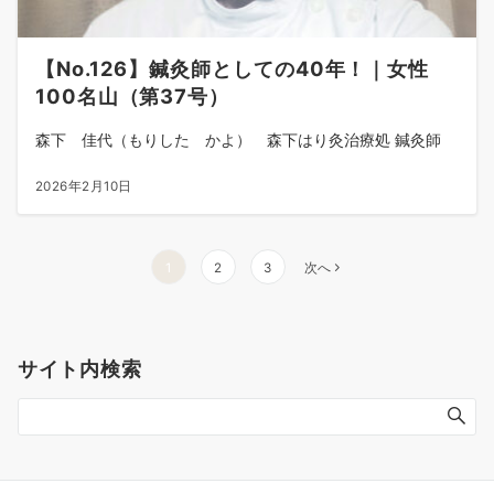
【No.126】鍼灸師としての40年！｜女性
100名山（第37号）
森下 佳代（もりした かよ） 森下はり灸治療処 鍼灸師
2026年2月10日
投
1
2
3
次へ
稿
の
ペ
サイト内検索
ー
ジ
送
り