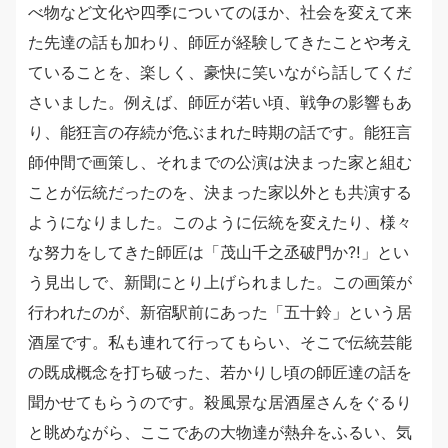
べ物など文化や四季についてのほか、社会を変えて来
た先達の話も加わり、師匠が経験してきたことや考え
ていることを、楽しく、豪快に笑いながら話してくだ
さいました。例えば、師匠が若い頃、戦争の影響もあ
り、能狂言の存続が危ぶまれた時期の話です。能狂言
師仲間で画策し、それまでの公演は決まった家と組む
ことが伝統だったのを、決まった家以外とも共演する
ようになりました。このように伝統を変えたり、様々
な努力をしてきた師匠は「茂山千之丞破門か⁈」とい
う見出しで、新聞にとり上げられました。この画策が
行われたのが、新宿駅前にあった「五十鈴」という居
酒屋です。私も連れて行ってもらい、そこで伝統芸能
の既成概念を打ち破った、若かりし頃の師匠達の話を
聞かせてもらうのです。殺風景な居酒屋さんをぐるり
と眺めながら、ここであの大物達が熱弁をふるい、気