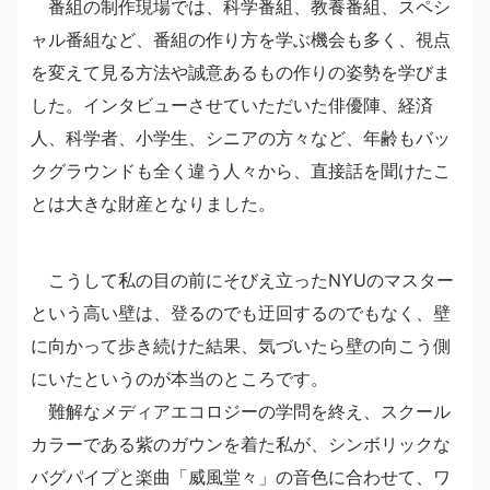
番組の制作現場では、科学番組、教養番組、スペシ
ャル番組など、番組の作り方を学ぶ機会も多く、視点
を変えて見る方法や誠意あるもの作りの姿勢を学びま
した。インタビューさせていただいた俳優陣、経済
人、科学者、小学生、シニアの方々など、年齢もバッ
クグラウンドも全く違う人々から、直接話を聞けたこ
とは大きな財産となりました。
こうして私の目の前にそびえ立ったNYUのマスター
という高い壁は、登るのでも迂回するのでもなく、壁
に向かって歩き続けた結果、気づいたら壁の向こう側
にいたというのが本当のところです。
難解なメディアエコロジーの学問を終え、スクール
カラーである紫のガウンを着た私が、シンボリックな
バグパイプと楽曲「威風堂々」の音色に合わせて、ワ