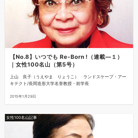
【No.8】いつでも Re-Born !（連載―１）
｜女性100名山（第5号）
上山 良子（うえやま りょうこ） ランドスケープ・アー
キテクト/長岡造形大学名誉教授・前学長
2015年1月29日
女性100名山記事