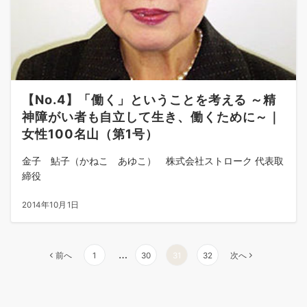
【No.4】「働く」ということを考える ～精
神障がい者も自立して生き、働くために～｜
女性100名山（第1号）
金子 鮎子（かねこ あゆこ） 株式会社ストローク 代表取
締役
2014年10月1日
投
…
前へ
1
30
31
32
次へ
稿
の
ペ