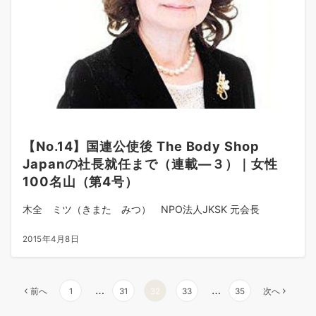
【No.14】国連公使後 The Body Shop
Japanの社長就任まで（連載―３）｜女性
100名山（第4号）
木全 ミツ（きまた みつ） NPO法人JKSK 元会長
2015年4月8日
…
…
前へ
1
31
32
33
35
次へ