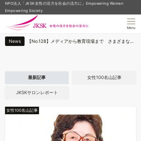
NPO法人「JKSK女性の活力を社会の活力に」Empowering Women
Empowering Society
Menu
News
【No.128】メディアから教育現場まで さまざまな職を経験して ３ ｜女性100名山（第39号）
（終了しました）【7月28日開催JKSKサロン】「想像以上に大変ですよ、相続」
【会員専用】2025年12月15日（月）JKSKサロン「湊部屋 朝稽古見学＆力士特製ちゃんこ会」 塚田真希さん講話
最新記事
女性100名山記事
【会員専用】JKSKサロン「夢を叶えるための挑戦と努力―アスリートとして輝くためのメンタルヘルス」（講師：塚田真希氏）
JKSKサロンレポート
【No.129】継続は力なり。自分の音楽を30年間追求 ｜女性100名山（第39号）
女性100名山記事