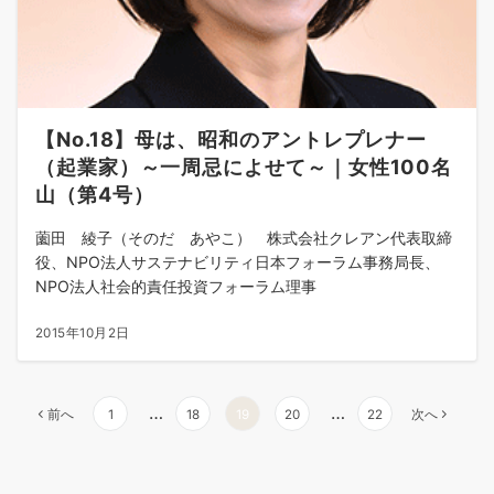
【No.18】母は、昭和のアントレプレナー
（起業家）～一周忌によせて～｜女性100名
山（第4号）
薗田 綾子（そのだ あやこ） 株式会社クレアン代表取締
役、NPO法人サステナビリティ日本フォーラム事務局長、
NPO法人社会的責任投資フォーラム理事
2015年10月2日
投
…
…
前へ
1
18
19
20
22
次へ
稿
の
ペ