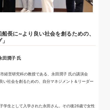
船船長に~より良い社会を創るための、
プ」
永田潤子 氏
院都市経営研究科の教授である、永田潤子 氏の講演会
り良い社会を創るための、自分マネジメント＆リーダー
子学生として入学された永田さん。その後26歳で女性