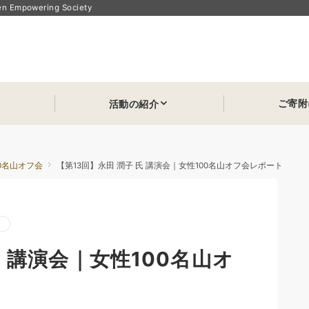
powering Society
ご寄附
活動の紹介
00名山オフ会
【第13回】永田 潤子 氏 講演会｜女性100名山オフ会レポート
氏 講演会｜女性100名山オ